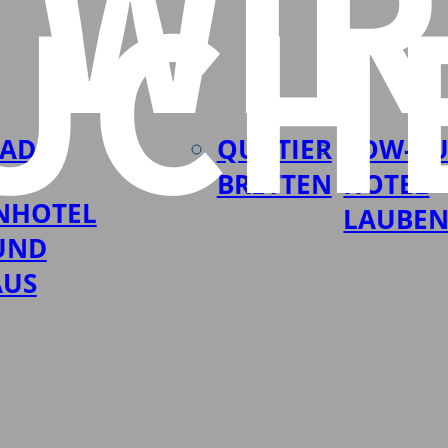
WIR
UCH
BAD
QUATIER
LOW-BU
BRETTEN
HOTEL
NHOTEL
LAUBE
UND
AUS