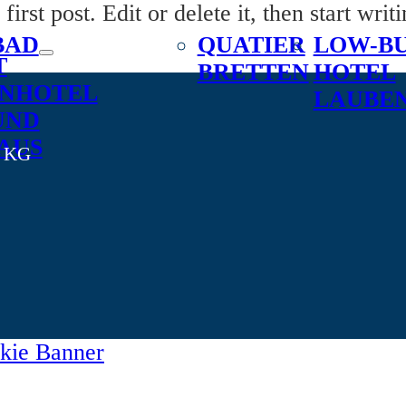
rst post. Edit or delete it, then start writi
BAD
QUATIER
LOW-BU
T
BRETTEN
HOTEL
ENHOTEL
LAUBE
UND
AUS
. KG
kie Banner