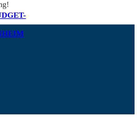
ng!
DGET-
NHEIM