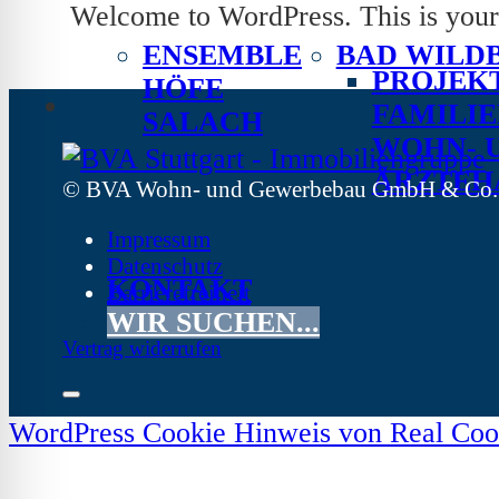
lssicheres Profil
Welcome to WordPress. This is your fi
ENSEMBLE
BAD WILD
PROJEK
HÖFE
-freundlicher Modus
FAMILI
SALACH
WOHN- 
den-Modus
ÄRZTEH
© BVA Wohn- und Gewerbebau GmbH & Co
Impressum
psie-sicherer Modus
Datenschutz
KONTAKT
Barrierefreiheit
WIR SUCHEN...
Vertrag widerrufen
WordPress Cookie Hinweis von Real Coo