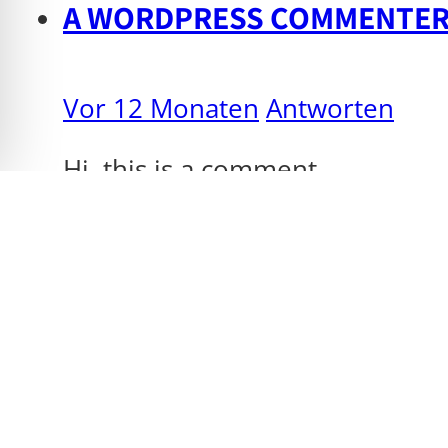
A WORDPRESS COMMENTE
Vor 12 Monaten
Antworten
Hi, this is a comment.
To get started with moderating
in the dashboard.
Commenter avatars come fro
Hinterlasse de