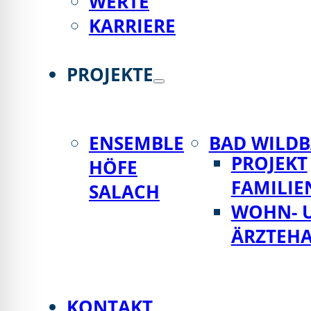
WERTE
lssicheres Profil
KARRIERE
-freundlicher Modus
PROJEKTE
den-Modus
ENSEMBLE
BAD WILD
psie-sicherer Modus
PROJEKT
HÖFE
FAMILIE
SALACH
WOHN- 
ÄRZTEH
KONTAKT